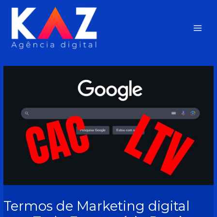
Ir
Post
Main
para
navigation
o
Men
conteúdo
Termos de Marketing digital