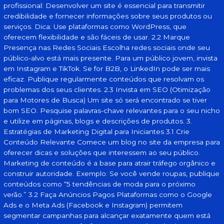
profissional: Desenvolver um site é essencial para transmitir
credibilidade e fornecer informações sobre seus produtos ou
serviços. Dica: Use plataformas como WordPress, que
oferecem flexibilidade e são fáceis de usar. 2.2 Marque
Presença nas Redes Sociais Escolha redes sociais onde seu
público-alvo está mais presente. Para um público jovem, invista
em Instagram e TikTok. Se for B2B, o LinkedIn pode ser mais
eficaz. Publique regularmente conteúdos que resolvam os
problemas dos seus clientes. 2.3 Invista em SEO (Otimização
para Motores de Busca) Um site só será encontrado se tiver
bom SEO. Pesquise palavras-chave relevantes para o seu nicho
e utilize em páginas, blogs e descrições de produtos. 3.
Estratégias de Marketing Digital para Iniciantes 3.1 Crie
Conteúdo Relevante Comece um blog no site da empresa para
oferecer dicas e soluções que interessem ao seu público.
Marketing de conteúdo é a base para atrair tráfego orgânico e
construir autoridade. Exemplo: Se você vende roupas, publique
conteúdos como “5 tendências de moda para o próximo
verão.” 3.2 Faça Anúncios Pagos Plataformas como o Google
Ads e o Meta Ads (Facebook e Instagram) permitem
segmentar campanhas para alcançar exatamente quem está