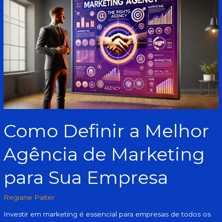
Definir
a
Melhor
Agência
de
Marketing
para
Sua
Empresa
Como Definir a Melhor
Agência de Marketing
para Sua Empresa
Regiane Paiter
Investir em marketing é essencial para empresas de todos os