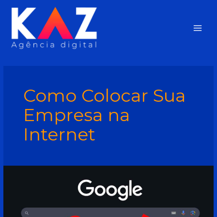
Ir
Main
para
o
Men
conteúdo
Como Colocar Sua
Empresa na
Internet
Termos
de
Marketing
digital
que