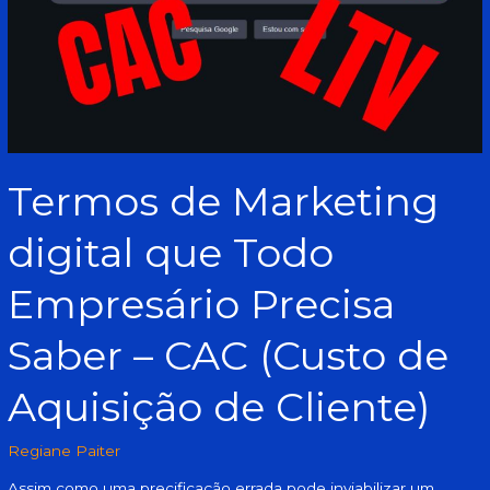
Todo
Empresário
Precisa
Saber
–
CAC
(Custo
de
Termos de Marketing
Aquisição
de
digital que Todo
Cliente)
Empresário Precisa
Saber – CAC (Custo de
Aquisição de Cliente)
Regiane Paiter
Assim como uma precificação errada pode inviabilizar um