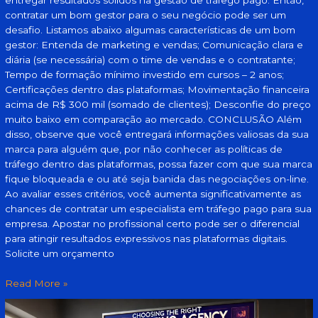
entregar resultados sólidos na gestão de tráfego pago. Então,
contratar um bom gestor para o seu negócio pode ser um
desafio. Listamos abaixo algumas características de um bom
gestor: Entenda de marketing e vendas; Comunicação clara e
diária (se necessária) com o time de vendas e o contratante;
Tempo de formação mínimo investido em cursos – 2 anos;
Certificações dentro das plataformas; Movimentação financeira
acima de R$ 300 mil (somado de clientes); Desconfie do preço
muito baixo em comparação ao mercado. CONCLUSÃO Além
disso, observe que você entregará informações valiosas da sua
marca para alguém que, por não conhecer as políticas de
tráfego dentro das plataformas, possa fazer com que sua marca
fique bloqueada e ou até seja banida das negociações on-line.
Ao avaliar esses critérios, você aumenta significativamente as
chances de contratar um especialista em tráfego pago para sua
empresa. Apostar no profissional certo pode ser o diferencial
para atingir resultados expressivos nas plataformas digitais.
Solicite um orçamento
Read More »
Como